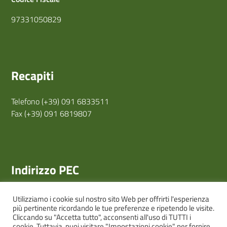
97331050829
Recapiti
Telefono (+39) 091 6833511
Fax (+39) 091 6819807
Indirizzo PEC
consorziobonificasiciliaoccidentale@legalmail.it
Utilizziamo i cookie sul nostro sito Web per offrirti l'esperienza
più pertinente ricordando le tue preferenze e ripetendo le visite.
Cliccando su "Accetta tutto", acconsenti all'uso di TUTTI i
cookie. Tuttavia, puoi visitare "Impostazioni cookie" per fornire