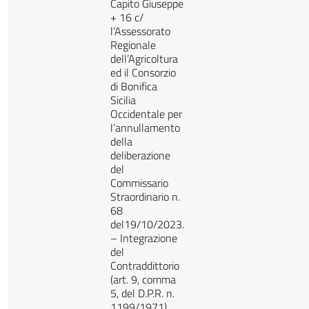
Capito Giuseppe
+ 16 c/
l’Assessorato
Regionale
dell’Agricoltura
ed il Consorzio
di Bonifica
Sicilia
Occidentale per
l’annullamento
della
deliberazione
del
Commissario
Straordinario n.
68
del19/10/2023.
– Integrazione
del
Contraddittorio
(art. 9, comma
5, del D.P.R. n.
1199/1971).