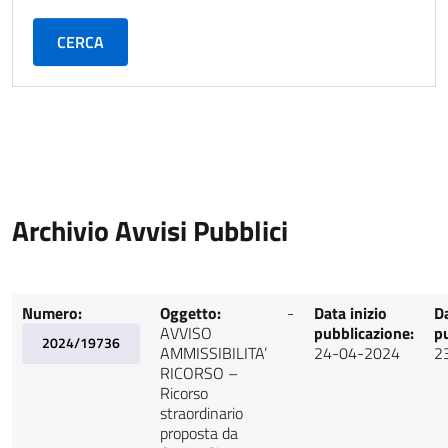
CERCA
Archivio Avvisi Pubblici
Numero:
Oggetto:
-
Data inizio
Da
AVVISO
pubblicazione:
pu
2024/19736
AMMISSIBILITA’
24-04-2024
2
RICORSO –
Ricorso
straordinario
proposta da